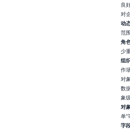
良
对
动
范
角
少
组
作
对
数
象
对
单
字