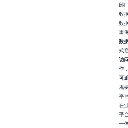
部
数
数
重
数
式
访
作
可
规
平
在
平
一