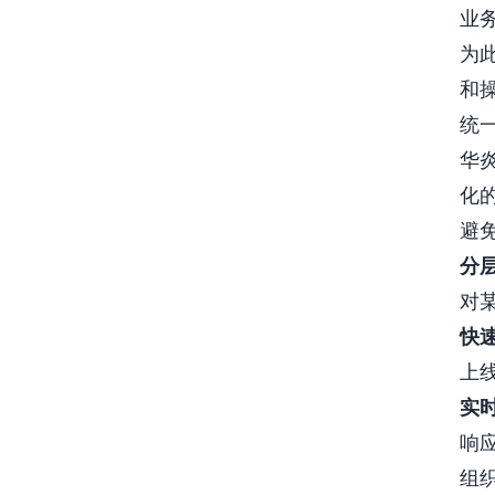
业
为
和
统
华
化
避
分
对
快
上
实
响
组