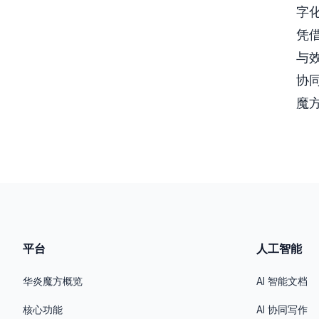
字
凭
与
协
魔
平台
人工智能
华炎魔方概览
AI 智能文档
核心功能
AI 协同写作