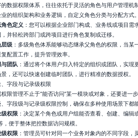
好的数据权限体系，往往依托于灵活的角色与用户管理机
企业的组织架构和业务逻辑，自定义角色分类与分配方式
态角色定义
：您可以根据企业部门构成、业务线或项目需
围，并轻松跨部门或跨项目进行角色复制或迁移。
色层级
：多级角色体系能够动态继承父角色的权限，当某
重复配置工作，提升管理效率。
织与团队
：通过将个体用户归入特定的组织或团队，实现
场景，还可以快速创建临时团队，进行精准的数据授权。
象、字段与记录级权限
据权限管理不止于“能否访问”某一模块或对象，还要进一
级、字段级与记录级权限控制，确保在多种使用场景下都
象级权限
：决定某个角色或用户组能否查看、创建、编辑或
”等，便于整体把控数据访问规模。
段级权限
：管理员可针对同一个业务对象内的不同字段，