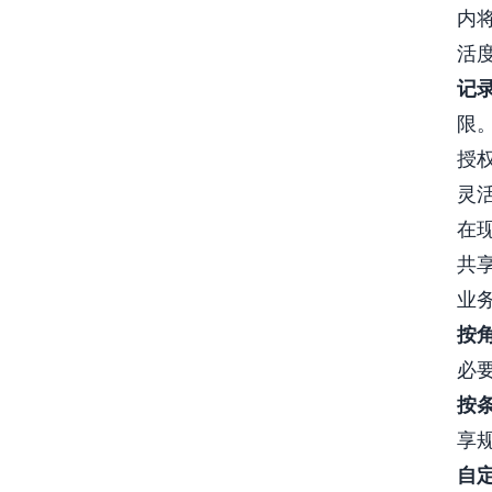
内
活
记
限
授
灵
在
共
业
按
必
按
享
自